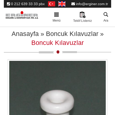
0 212 639 33 33 pbx
info@erginer.com.tr
Toggle
navigation
Menü
Ara
Teklif Listeniz
Anasayfa
»
Boncuk Kılavuzlar
»
Boncuk Kılavuzlar