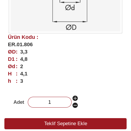
Ürün Kodu :
ER.01.806
ØD
:
3,3
D1
:
4,8
Ød
:
2
H
:
4,1
h
:
3
Adet
Teklif Sepetine Ekle