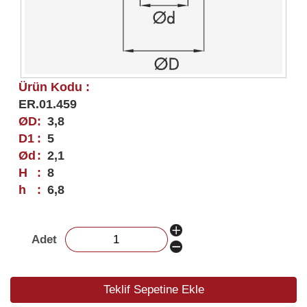
Ürün Kodu :
ER.01.459
ØD
:
3,8
D1
:
5
Ød
:
2,1
H
:
8
h
:
6,8
Adet
Teklif Sepetine Ekle