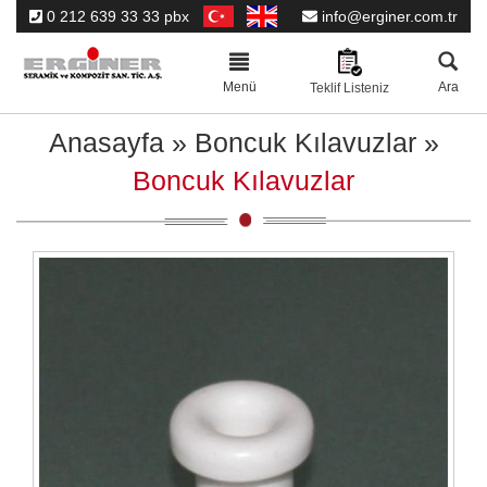
0 212 639 33 33 pbx
info@erginer.com.tr
Toggle
navigation
Menü
Ara
Teklif Listeniz
Anasayfa
»
Boncuk Kılavuzlar
»
Boncuk Kılavuzlar