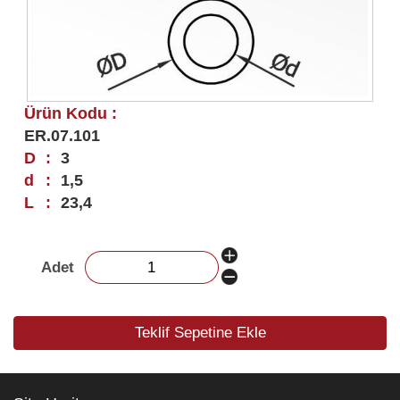
Ürün Kodu :
ER.07.101
D
:
3
d
:
1,5
L
:
23,4
Adet
Teklif Sepetine Ekle