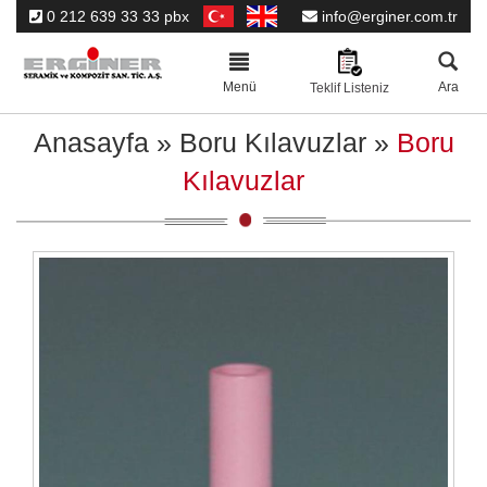
0 212 639 33 33 pbx
info@erginer.com.tr
Toggle
navigation
Menü
Ara
Teklif Listeniz
Anasayfa
»
Boru Kılavuzlar
»
Boru
Kılavuzlar