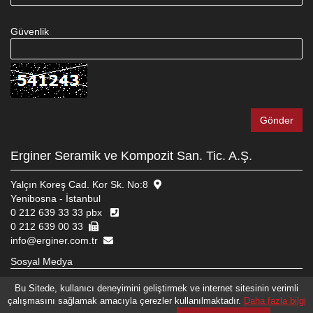
Güvenlik
Erginer Seramik ve Kompozit San. Tic. A.Ş.
Yalçın Koreş Cad. Kor Sk. No:8
Yenibosna - İstanbul
0 212 639 33 33 pbx
0 212 639 00 33
info@erginer.com.tr
Sosyal Medya
Bu Sitede, kullanıcı deneyimini geliştirmek ve internet sitesinin verimli
çalışmasını sağlamak amacıyla çerezler kullanılmaktadır.
Daha fazla bilgi
© 2026 ERGINER SERAMIK VE KOMPOZIT SAN. TIC. A.Ş.