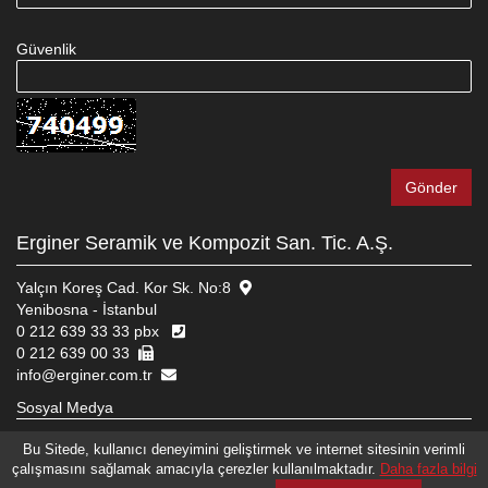
Güvenlik
Erginer Seramik ve Kompozit San. Tic. A.Ş.
Yalçın Koreş Cad. Kor Sk. No:8
Yenibosna - İstanbul
0 212 639 33 33 pbx
0 212 639 00 33
info@erginer.com.tr
Sosyal Medya
Bu Sitede, kullanıcı deneyimini geliştirmek ve internet sitesinin verimli
çalışmasını sağlamak amacıyla çerezler kullanılmaktadır.
Daha fazla bilgi
© 2026 ERGINER SERAMIK VE KOMPOZIT SAN. TIC. A.Ş.