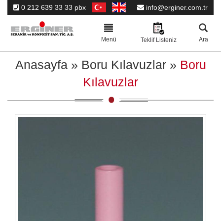
0 212 639 33 33 pbx
info@erginer.com.tr
Toggle
navigation
Menü
Ara
Teklif Listeniz
Anasayfa
»
Boru Kılavuzlar
»
Boru
Kılavuzlar