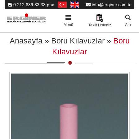
0 212 639 33 33 pbx
info@erginer.com.tr
Toggle
navigation
Menü
Ara
Teklif Listeniz
Anasayfa
»
Boru Kılavuzlar
»
Boru
Kılavuzlar