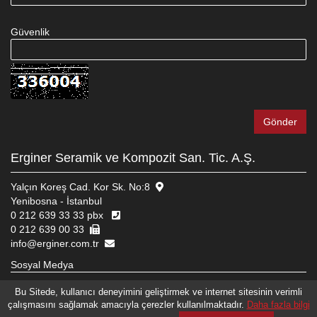
Güvenlik
Erginer Seramik ve Kompozit San. Tic. A.Ş.
Yalçın Koreş Cad. Kor Sk. No:8
Yenibosna - İstanbul
0 212 639 33 33 pbx
0 212 639 00 33
info@erginer.com.tr
Sosyal Medya
Bu Sitede, kullanıcı deneyimini geliştirmek ve internet sitesinin verimli
çalışmasını sağlamak amacıyla çerezler kullanılmaktadır.
Daha fazla bilgi
© 2026 ERGINER SERAMIK VE KOMPOZIT SAN. TIC. A.Ş.