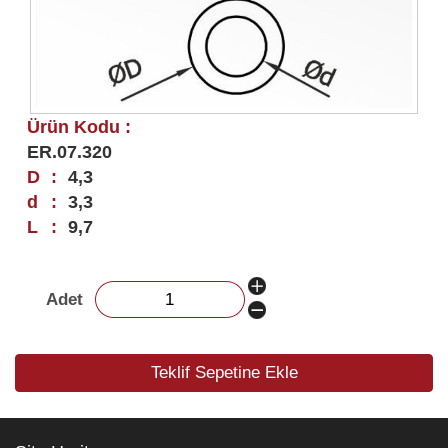
Ürün Kodu :
ER.07.320
D
:
4,3
d
:
3,3
L
:
9,7
Adet
Teklif Sepetine Ekle