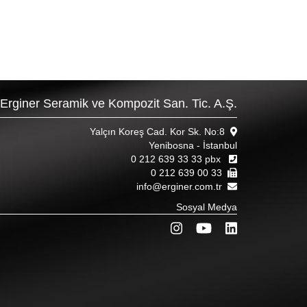
Erginer Seramik ve Kompozit San. Tic. A.Ş.
Yalçın Koreş Cad. Kor Sk. No:8
Yenibosna - İstanbul
0 212 639 33 33 pbx
0 212 639 00 33
info@erginer.com.tr
Sosyal Medya