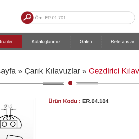
rünler
Kataloglarımız
Galeri
Referanslar
ayfa
»
Çarık Kılavuzlar
»
Gezdirici Kıla
Ürün Kodu :
ER.04.104