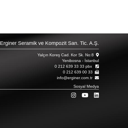
Erginer Seramik ve Kompozit San. Tic. A.Ş.
Yalçın Koreş Cad. Kor Sk. No:8
Yenibosna - İstanbul
0 212 639 33 33 pbx
0 212 639 00 33
info@erginer.com.tr
Sosyal Medya