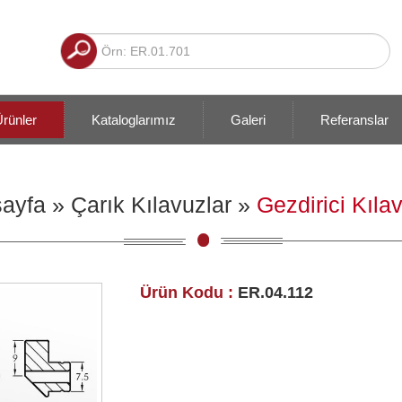
rünler
Kataloglarımız
Galeri
Referanslar
ayfa
»
Çarık Kılavuzlar
»
Gezdirici Kıla
Ürün Kodu :
ER.04.112