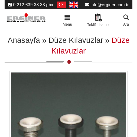
0 212 639 33 33 pbx
info@erginer.com.tr
Toggle
navigation
Menü
Ara
Teklif Listeniz
Anasayfa
»
Düze Kılavuzlar
»
Düze
Kılavuzlar