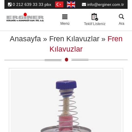
0 212 639 33 33 pbx
info@erginer.com.tr
Toggle
navigation
Menü
Ara
Teklif Listeniz
Anasayfa
»
Fren Kılavuzlar
»
Fren
Kılavuzlar