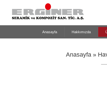
Anasayfa
Hakkımızda
Ü
Anasayfa
»
Hav