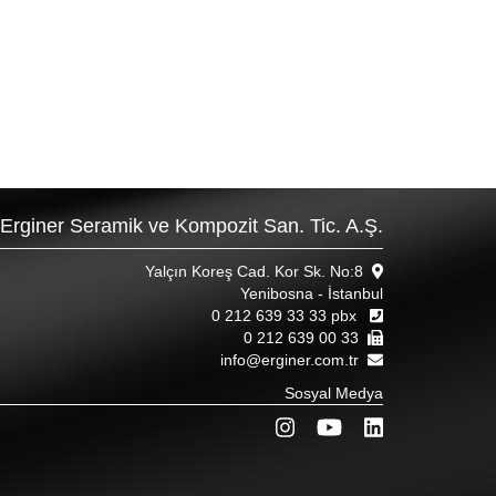
Erginer Seramik ve Kompozit San. Tic. A.Ş.
Yalçın Koreş Cad. Kor Sk. No:8
Yenibosna - İstanbul
0 212 639 33 33 pbx
0 212 639 00 33
info@erginer.com.tr
Sosyal Medya