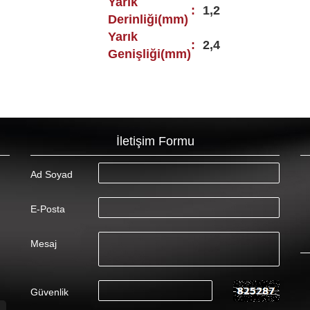
Yarık
:
1,2
Derinliği(mm)
Yarık
:
2,4
Genişliği(mm)
İletişim Formu
Ad Soyad
E-Posta
Mesaj
Güvenlik