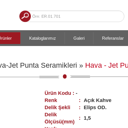
rünler
Kataloglarımız
Galeri
Referanslar
a-Jet Punta Seramikleri
»
Hava - Jet Pu
Ürün Kodu :
-
Renk
:
Açık Kahve
Delik Şekli
:
Elips OD.
Delik
:
1,5
Ölçüsü(mm)