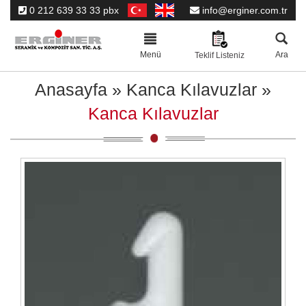
0 212 639 33 33 pbx
info@erginer.com.tr
Toggle
navigation
Menü
Ara
Teklif Listeniz
Anasayfa
»
Kanca Kılavuzlar
»
Kanca Kılavuzlar