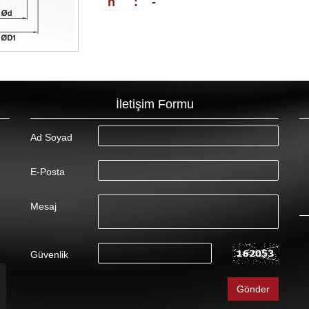
h
:
-
İletişim Formu
Ad Soyad
E-Posta
Mesaj
Güvenlik