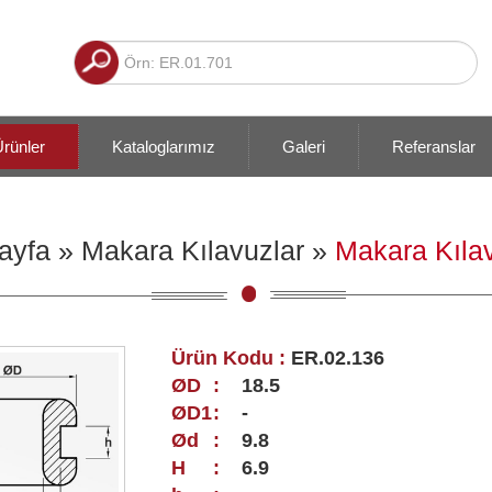
rünler
Kataloglarımız
Galeri
Referanslar
ayfa
»
Makara Kılavuzlar
»
Makara Kıla
Ürün Kodu :
ER.02.136
ØD
:
18.5
ØD1
:
-
Ød
:
9.8
H
:
6.9