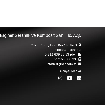
Erginer Seramik ve Kompozit San. Tic. A.Ş.
Yalçın Koreş Cad. Kor Sk. No:8
Yenibosna - İstanbul
0 212 639 33 33 pbx
0 212 639 00 33
info@erginer.com.tr
Sosyal Medya