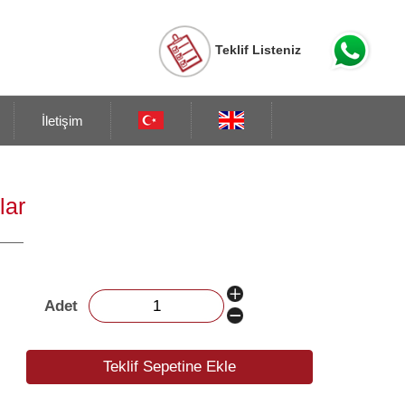
Teklif Listeniz
İletişim
lar
Adet
Teklif Sepetine Ekle