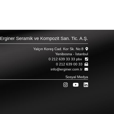
Erginer Seramik ve Kompozit San. Tic. A.Ş.
Yalçın Koreş Cad. Kor Sk. No:8
Yenibosna - İstanbul
0 212 639 33 33 pbx
0 212 639 00 33
info@erginer.com.tr
Sosyal Medya