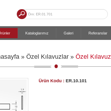
rünler
Kataloglarımız
Galeri
Referanslar
asayfa
»
Özel Kılavuzlar
»
Özel Kılavuz
Ürün Kodu :
ER.10.101