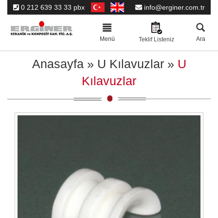
0 212 639 33 33 pbx
info@erginer.com.tr
Toggle
navigation
Menü
Ara
Teklif Listeniz
Anasayfa
»
U Kılavuzlar
»
U
Kılavuzlar