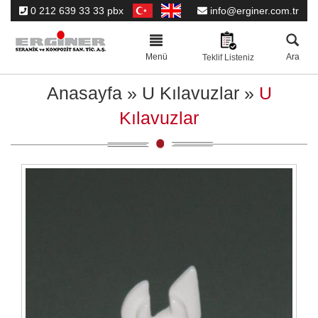
0 212 639 33 33 pbx
info@erginer.com.tr
Toggle
navigation
Menü
Ara
Teklif Listeniz
Anasayfa
»
U Kılavuzlar
»
U
Kılavuzlar