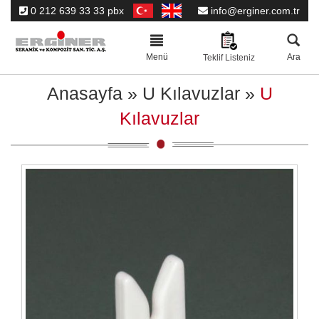
0 212 639 33 33 pbx
info@erginer.com.tr
Toggle
navigation
Menü
Ara
Teklif Listeniz
Anasayfa
»
U Kılavuzlar
»
U
Kılavuzlar