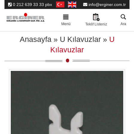
0 212 639 33 33 pbx
info@erginer.com.tr
Toggle
navigation
Menü
Ara
Teklif Listeniz
Anasayfa
»
U Kılavuzlar
»
U
Kılavuzlar