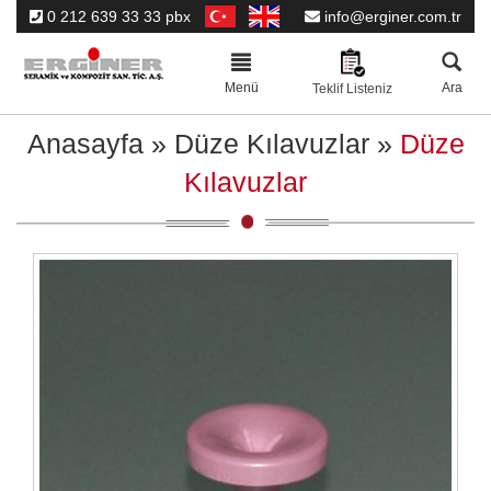
0 212 639 33 33 pbx
info@erginer.com.tr
Toggle
navigation
Menü
Ara
Teklif Listeniz
Anasayfa
»
Düze Kılavuzlar
»
Düze
Kılavuzlar