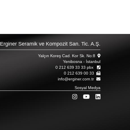
Erginer Seramik ve Kompozit San. Tic. A.Ş.
Yalçın Koreş Cad. Kor Sk. No:8
Yenibosna - İstanbul
0 212 639 33 33 pbx
0 212 639 00 33
info@erginer.com.tr
Sosyal Medya