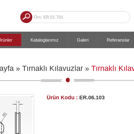
rünler
Kataloglarımız
Galeri
Referanslar
ayfa
»
Tırnaklı Kılavuzlar
»
Tırnaklı Kıla
Ürün Kodu :
ER.06.103