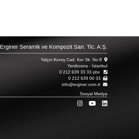
Erginer Seramik ve Kompozit San. Tic. A.Ş.
Yalçın Koreş Cad. Kor Sk. No:8
Yenibosna - İstanbul
0 212 639 33 33 pbx
0 212 639 00 33
info@erginer.com.tr
Sosyal Medya