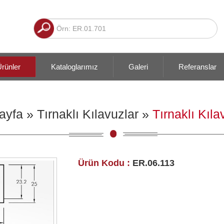
rünler
Kataloglarımız
Galeri
Referanslar
ayfa
»
Tırnaklı Kılavuzlar
»
Tırnaklı Kıla
Ürün Kodu :
ER.06.113